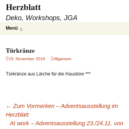
Herzblatt
Deko, Workshops, JGA
Zum
Suchen
Menü
Inhalt
nach:
springen
Türkränze
19. November 2018
Allgemein
Türkränze aus Lärche für die Haustüre ***
Beitragsnavigation
←
Zum Vormerken – Adventsausstellung im
Herzblatt
At work – Adventsausstellung 23./24.11. von