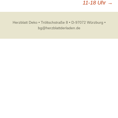
11-18 Uhr
→
Herzblatt Deko • Tröltschstraße 8 • D-97072 Würzburg •
bg@herzblattderladen.de