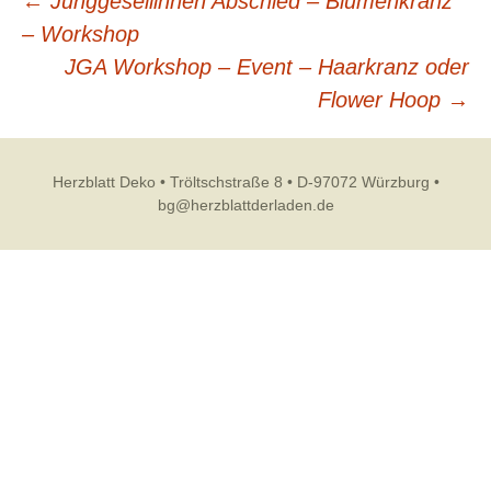
Beitragsnavigation
←
Junggesellinnen Abschied – Blumenkranz
– Workshop
JGA Workshop – Event – Haarkranz oder
Flower Hoop
→
Herzblatt Deko • Tröltschstraße 8 • D-97072 Würzburg •
bg@herzblattderladen.de