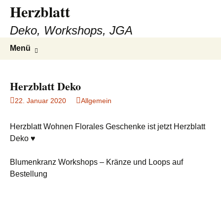
Herzblatt
Deko, Workshops, JGA
Zum
Suchen
Menü
Inhalt
nach:
springen
Herzblatt Deko
22. Januar 2020
Allgemein
Herzblatt Wohnen Florales Geschenke ist jetzt Herzblatt
Deko ♥
Blumenkranz Workshops – Kränze und Loops auf
Bestellung