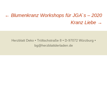
Beitragsnavigation
←
Blumenkranz Workshops für JGA`s – 2020
Kranz Liebe
→
Herzblatt Deko • Tröltschstraße 8 • D-97072 Würzburg •
bg@herzblattderladen.de