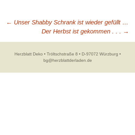
Beitragsnavigation
←
Unser Shabby Schrank ist wieder gefüllt …
Der Herbst ist gekommen . . .
→
Herzblatt Deko • Tröltschstraße 8 • D-97072 Würzburg •
bg@herzblattderladen.de